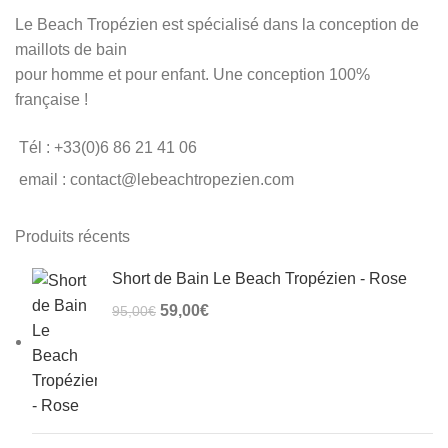
Le Beach Tropézien est spécialisé dans la conception de
maillots de bain
pour homme et pour enfant. Une conception 100%
française !
Tél : +33(0)6 86 21 41 06
email : contact@lebeachtropezien.com
Produits récents
Short de Bain Le Beach Tropézien - Rose
Le prix initial était : 95,00€.
59,00
€
Le prix actuel est : 59,00€.
95,00
€