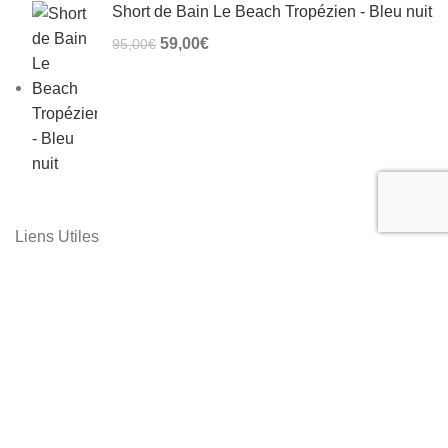
Short de Bain Le Beach Tropézien - Bleu nuit
Le prix initial était : 95,00€.
59,00
€
Le prix actuel est : 59,00€.
95,00
€
Liens Utiles
Contact
Devenir Revendeur
Boutique
Mentions Légales
Conditions Générales de vente