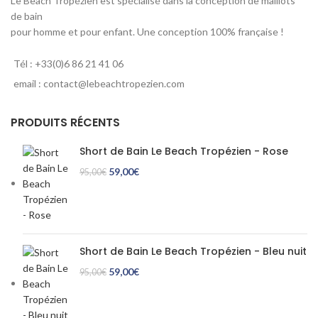
Le Beach Tropézien est spécialisé dans la conception de maillots
de bain
pour homme et pour enfant. Une conception 100% française !
Tél : +33(0)6 86 21 41 06
email : contact@lebeachtropezien.com
PRODUITS RÉCENTS
Short de Bain Le Beach Tropézien - Rose
Le prix initial était : 95,00€.
59,00
€
Le prix actuel est : 59,00€.
95,00
€
Short de Bain Le Beach Tropézien - Bleu nuit
Le prix initial était : 95,00€.
59,00
€
Le prix actuel est : 59,00€.
95,00
€